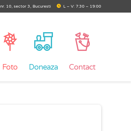
, nr. 10, sector 3, Bucuresti
L – V: 7:30 – 19:00
Foto
Doneaza
Contact