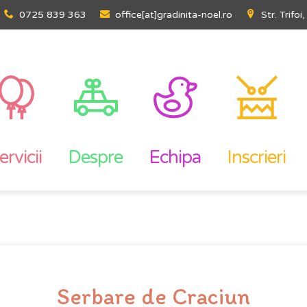
0725 839 363
office[at]gradinita-noel.ro
Str. Trifoi
rvicii
Despre
Echipa
Inscrieri
Serbare de Craciun